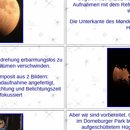
Aufnahmen mit dem Refr
Die Unterkante des Monde
H
rddrehung erbarmungslos zu
Bäumen verschwinden.
mposit aus 2 Bildern:
ndaufnahme angefertigt,
chtung und Belichtungszeit
fokussiert
Aber wir sind vorbereitet.
im Dorneburger Park bef
aufgeschüttetem Hüge