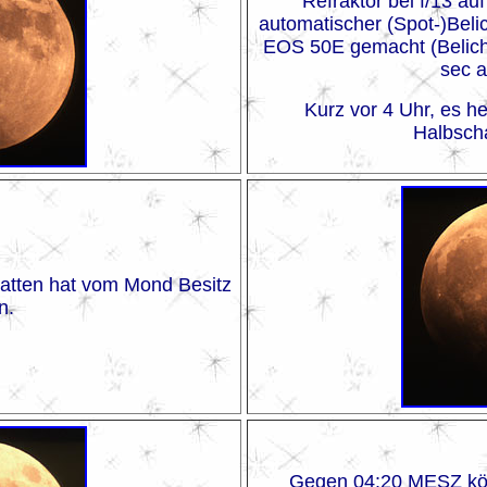
Refraktor bei f/13 au
automatischer (Spot-)Bel
EOS 50E gemacht (Belicht
sec a
Kurz vor 4 Uhr, es h
Halbscha
atten hat vom Mond Besitz
n.
Gegen 04:20 MESZ kön