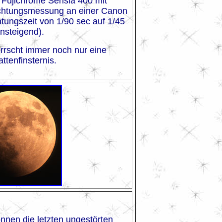
f Fujichrome Sensia 400 mit
ichtungsmessung an einer Canon
ungszeit von 1/90 sec auf 1/45
nsteigend).
errscht immer noch nur eine
ttenfinsternis.
nen die letzten ungestörten